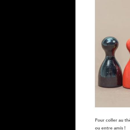
Pour coller au th
ou entre amis !