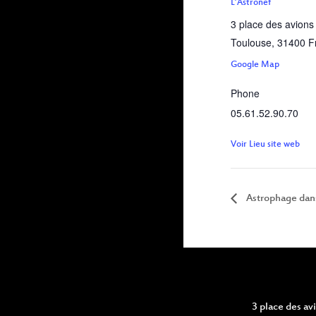
L’Astronef
3 place des avions
Toulouse
,
31400
F
Google Map
Phone
05.61.52.90.70
Voir Lieu site web
Astrophage dans 
3 place des a