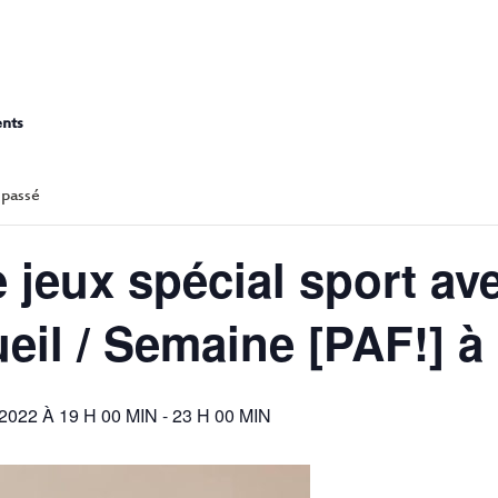
RÉE JEUX SPÉCIAL SPORT AV
RANGUEIL / SEMAINE [PAF!
ents
 passé
 jeux spécial sport av
il / Semaine [PAF!] à 
022 À 19 H 00 MIN
-
23 H 00 MIN