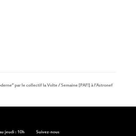
derne” par le collectif la Volte / Semaine [PAF!] à l’Astronef
u jeudi : 10h
Suivez-nous