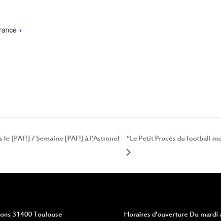
rance
+
le [PAF!] / Semaine [PAF!] à l’Astronef
“Le Petit Procés du football mo
vions 31400 Toulouse
Horaires d'ouverture
Du mardi a