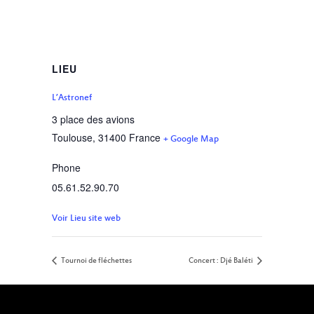
LIEU
L’Astronef
3 place des avions
Toulouse
,
31400
France
+ Google Map
Phone
05.61.52.90.70
Voir Lieu site web
Tournoi de fléchettes
Concert : Djé Baléti