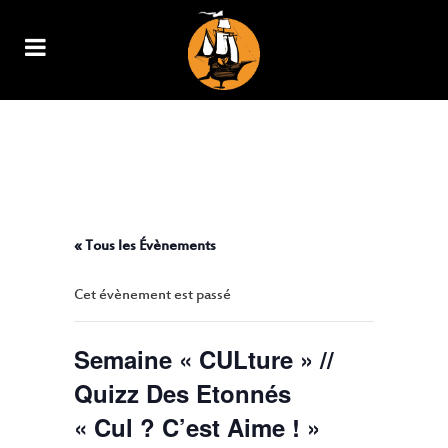
SEMAINE « CULTURE » // QUIZZ
DES ETONNÉS « CUL ? C’EST
AIME ! »
« Tous les Évènements
Cet évènement est passé
Semaine « CULture » //
Quizz Des Etonnés
« Cul ? C’est Aime ! »