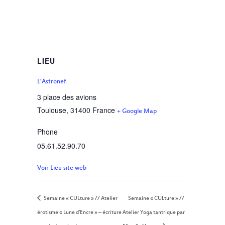
LIEU
L’Astronef
3 place des avions
Toulouse
,
31400
France
+ Google Map
Phone
05.61.52.90.70
Voir Lieu site web
Semaine « CULture » // Atelier
Semaine « CULture » //
érotisme « Lune d’Encre » – écriture
Atelier Yoga tantrique par