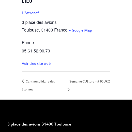
LIEU
L’Astronef
3 place des avions
Toulouse
,
31400
France
+ Google Map
Phone
05.61.52.90.70
Voir Lieu site web
Cantine solidaire des
Semaine CULture – # JOUR 2
Etonnés
3 place des avions 31400 Toulouse