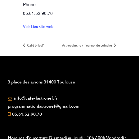
Phone
05.61.52.90.70
Voir Lieu site web
Café bricol’
Astrocoinche / Tournoi de coinche
3 place des avions 31400 Toulouse
info@cafe-lastronef.fr
programmationlastronef@gmail.com
05.61.52.90.70
Horaires d'ouverture
Du mardi au jeudi : 10h / 00h Vendredi :