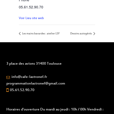
05.61.52.90.70
Voir Lieu site web
Les mains bavardes : atelier LSF
Dessins autogérés
3 place des avions 31400 Toulouse
info@cafe-lastronef.fr
programmationlastronef@gmail.com
05.61.52.90.70
Horaires d'ouverture
Du mardi au jeudi : 10h / 00h Vendredi :