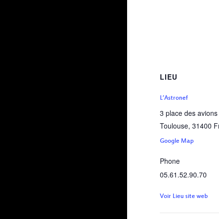
LIEU
L’Astronef
3 place des avions
Toulouse
,
31400
F
Google Map
Phone
05.61.52.90.70
Voir Lieu site web