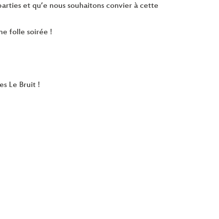
 parties et qu’e nous souhaitons convier à cette
 folle soirée !
es Le Bruit !