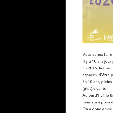
Vous venez faire
Il y a 10 ans jour
En 2016, le Bruit
espaces, d’être 
En 10 ans, pleins
(plus) vivants
Aujourd’hui, le B
mais aussi plein 
On a donc envie 