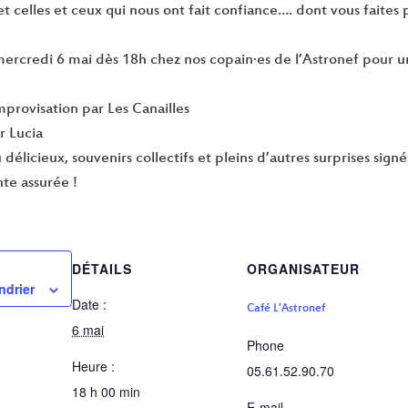
 et celles et ceux qui nous ont fait confiance…. dont vous faites
ercredi 6 mai dès 18h chez nos copain·es de l’Astronef pour une
mprovisation par Les Canailles
r Lucia
délicieux, souvenirs collectifs et pleins d’autres surprises signé
te assurée !
DÉTAILS
ORGANISATEUR
ndrier
Date :
Café L’Astronef
6 mai
Phone
Heure :
05.61.52.90.70
18 h 00 min
E-mail