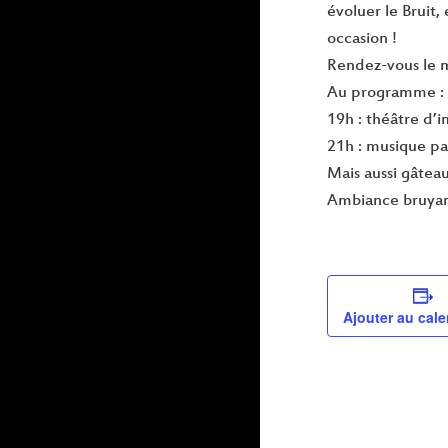
évoluer le Bruit,
occasion !
Rendez-vous le m
Au programme :
19h : théâtre d’i
21h : musique pa
Mais aussi gâteau 
Ambiance bruyan
Ajouter au cale