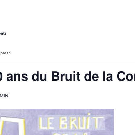
LES 10 ANS DU BRUIT DE L
ents
 passé
0 ans du Bruit de la C
 MIN