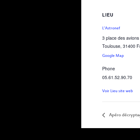
LIEU
L’Astronef
3 place des avions
Toulouse
,
31400
F
Google Map
Phone
05.61.52.90.70
Voir Lieu site web
Apéro décryptag