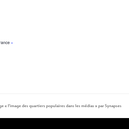
rance
+
e « l’image des quartiers populaires dans les médias » par Synapses