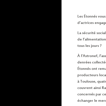
Les Étonnés vous 
d’actrices engag
La sécurité socia
de l’alimentatio
tous les jours ?
À l’Astronef, l’a
denrées collectée
Étonnés ont rema
producteurs locau
à Toulouse, quatr
couvrent ainsi R
concernés par cet
échanger le mercr