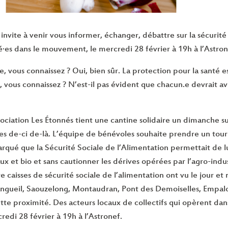
invite à venir vous informer, échanger, débattre sur la sécurité
é·es dans le mouvement, le mercredi 28 février à 19h à l’Astron
le, vous connaissez ? Oui, bien sûr. La protection pour la santé e
n, vous connaissez ? N’est-il pas évident que chacun.e devrait 
ssociation Les Étonnés tient une cantine solidaire un dimanche su
s de-ci de-là. L’équipe de bénévoles souhaite prendre un tourna
rqué que la Sécurité Sociale de l’Alimentation permettait de lu
x et bio et sans cautionner les dérives opérées par l’agro-indust
e caisses de sécurité sociale de l’alimentation ont vu le jour et
angueil, Saouzelong, Montaudran, Pont des Demoiselles, Empalot,
te proximité. Des acteurs locaux de collectifs qui opèrent dans
edi 28 février à 19h à l’Astronef.