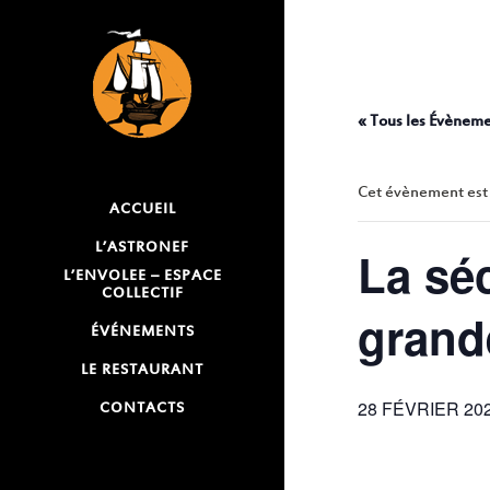
LA S
GRAN
« Tous les Évènem
Cet évènement est
ACCUEIL
L’ASTRONEF
La séc
L’ENVOLEE – ESPACE
COLLECTIF
grand
ÉVÉNEMENTS
LE RESTAURANT
28 FÉVRIER 202
CONTACTS