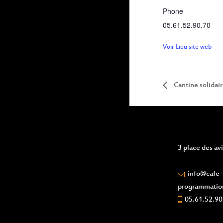
Phone
05.61.52.90.70
Voir Lieu site web
Cantine solidai
3 place des a
info@cafe-l
programmatio
05.61.52.90