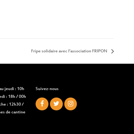
Fripe solidaire avec l’association FRIPON
u jeudi : 10h
Suivez-nous
di : 18h / 00h
che : 12h30 /
es de cantine