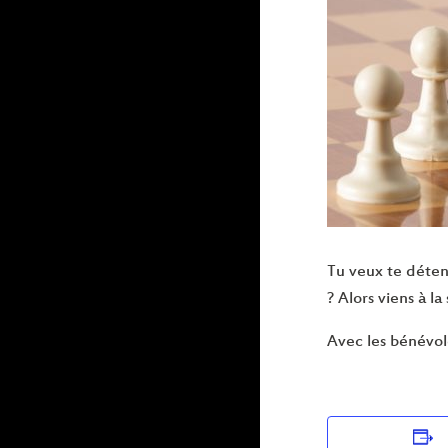
Tu veux te déten
? Alors viens à la
Avec les bénévol