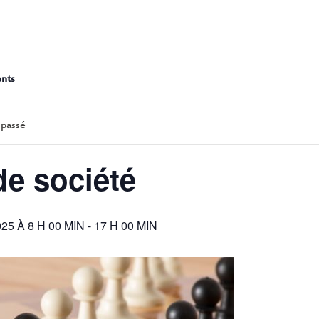
JEUX DE SOCI
ents
 passé
de société
5 À 8 H 00 MIN
-
17 H 00 MIN