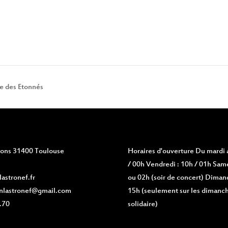
re des Etonnés
vions 31400 Toulouse
Horaires d'ouverture
Du mardi a
/ 00h Vendredi : 10h / 01h Same
astronef.fr
ou 02h (soir de concert) Diman
nlastronef@gmail.com
15h (seulement sur les dimanch
.70
solidaire)