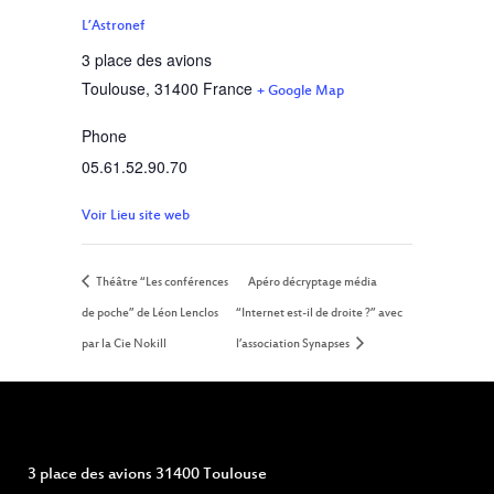
L’Astronef
3 place des avions
Toulouse
,
31400
France
+ Google Map
Phone
05.61.52.90.70
Voir Lieu site web
Théâtre “Les conférences
Apéro décryptage média
de poche” de Léon Lenclos
“Internet est-il de droite ?” avec
par la Cie Nokill
l’association Synapses
3 place des avions 31400 Toulouse