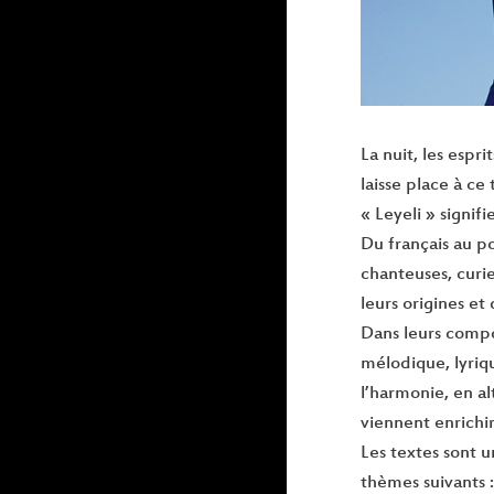
La nuit, les espr
laisse place à ce
« Leyeli » signifi
Du français au po
chanteuses, curie
leurs origines et
Dans leurs compos
mélodique, lyriq
l’harmonie, en al
viennent enrichi
Les textes sont 
thèmes suivants :