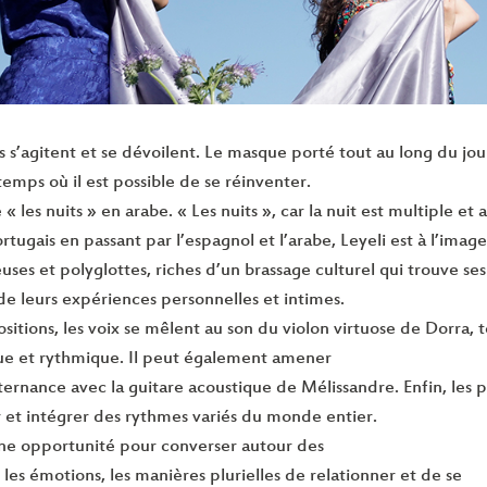
its s’agitent et se dévoilent. Le masque porté tout au long du jou
 temps où il est possible de se réinventer.
e « les nuits » en arabe. « Les nuits », car la nuit est multiple et
rtugais en passant par l’espagnol et l’arabe, Leyeli est à l’image
uses et polyglottes, riches d’un brassage culturel qui trouve se
 de leurs expériences personnelles et intimes.
itions, les voix se mêlent au son du violon virtuose de Dorra, t
ue et rythmique. Il peut également amener
ternance avec la guitare acoustique de Mélissandre. Enfin, les 
r et intégrer des rythmes variés du monde entier.
une opportunité pour converser autour des
 les émotions, les manières plurielles de relationner et de se