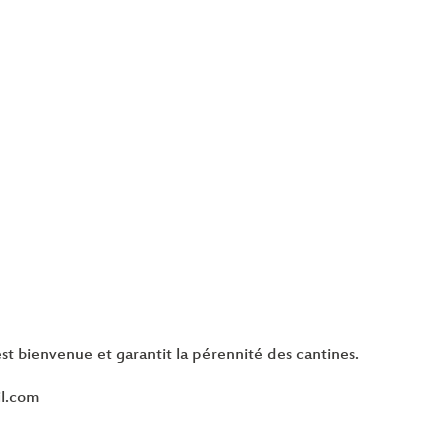
st bienvenue et garantit la pérennité des cantines.
il.com