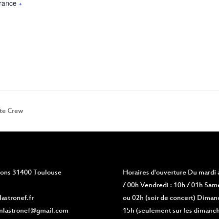
rance
+
te Crew
vions 31400 Toulouse
Horaires d'ouverture
Du mardi a
/ 00h Vendredi : 10h / 01h Same
astronef.fr
ou 02h (soir de concert) Diman
nlastronef@gmail.com
15h (seulement sur les dimanch