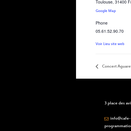
Toulouse
,
31400
F
Google Map
Phone
05.61.52.90.70
Voir Lieu site web
Concert Aguare
3 place des a
info@cafe-l
programmatio