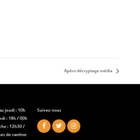
Apéro décryptage média
u jeudi : 10h
Suivez-nous
di : 18h / 00h
che : 12h30 /
es de cantine