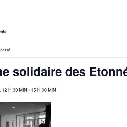
CANTINE SOLIDAIRE D
ents
 passé
ne solidaire des Etonn
 12 H 30 MIN
-
15 H 00 MIN