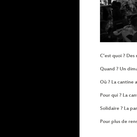
C’est quoi ? Des
Quand ? Un diman
Où ? La cantine a
Pour qui ? La can
Solidaire ? La pa
Pour plus de ren