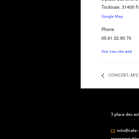
Toulouse
,
31400
F
Google Map
Phone
05.61.52.90.70
Voir Lieu site web
CONCERT: M’Z
3 place des a
info@cafe-l
programmatio