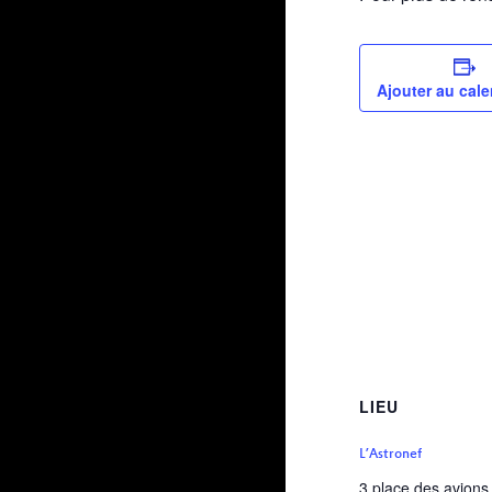
Ajouter au cale
LIEU
L’Astronef
3 place des avions