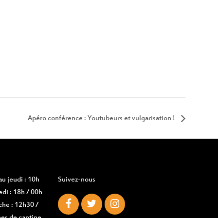
Apéro conférence : Youtubeurs et vulgarisation !
u jeudi : 10h
Suivez-nous
di : 18h / 00h
che : 12h30 /
es de cantine