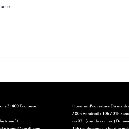
rance
+
vions 31400 Toulouse
Horaires d'ouverture
Du mardi a
/ 00h Vendredi : 10h / 01h Same
astronef.fr
ou 02h (soir de concert) Diman
nlastronef@gmail.com
15h (seulement sur les dimanch