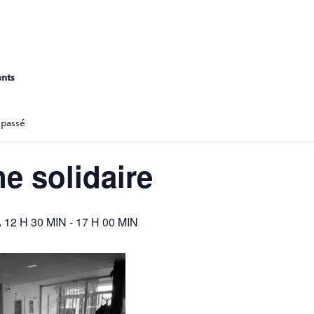
CANTINE SOLID
ents
 passé
e solidaire
 12 H 30 MIN
-
17 H 00 MIN