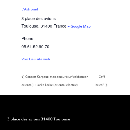
L’Astronef
3 place des avions
Toulouse
,
31400
France
+ Google Map
Phone
05.61.52.90.70
Voir Lieu site web
Concert Karpouzi mon amour (surf californien
Café
oriental) + Lorke Lorke (oriental electric)
bricol’
3 place des avions 31400 Toulouse