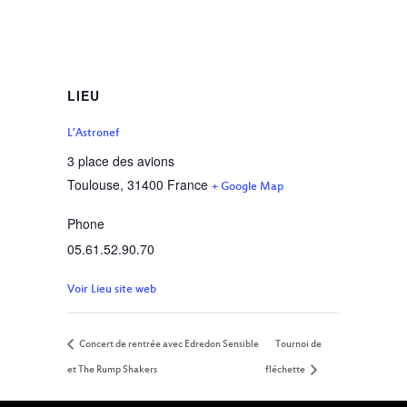
LIEU
L’Astronef
3 place des avions
Toulouse
,
31400
France
+ Google Map
Phone
05.61.52.90.70
Voir Lieu site web
Concert de rentrée avec Edredon Sensible
Tournoi de
et The Rump Shakers
fléchette