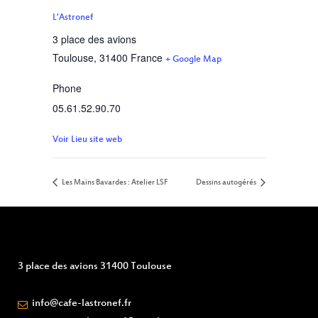
L’Astronef
3 place des avions
Toulouse
,
31400
France
+ Google Map
Phone
05.61.52.90.70
Voir Lieu site web
Les Mains Bavardes : Atelier LSF
Dessins autogérés
3 place des avions 31400 Toulouse
info@cafe-lastronef.fr