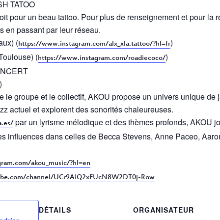
ASH TATOO
it pour un beau tattoo. Pour plus de renseignement et pour la r
s en passant par leur réseau.
ux) (
)
https://www.instagram.com/alx_xla.tattoo/?hl=fr
ulouse) (
)
https://www.instagram.com/roadiecoco/
CONCERT
)
 le groupe et le collectif, AKOU propose un univers unique de ja
zz actuel et explorent des sonorités chaleureuses.
par un lyrisme mélodique et des thèmes profonds, AKOU jon
a.es/
s influences dans celles de Becca Stevens, Anne Paceo, Aaron
gram.com/akou_music/?hl=en
tube.com/channel/UCr9AJQ2xEUcN8W2DT0j-Row
DÉTAILS
ORGANISATEUR