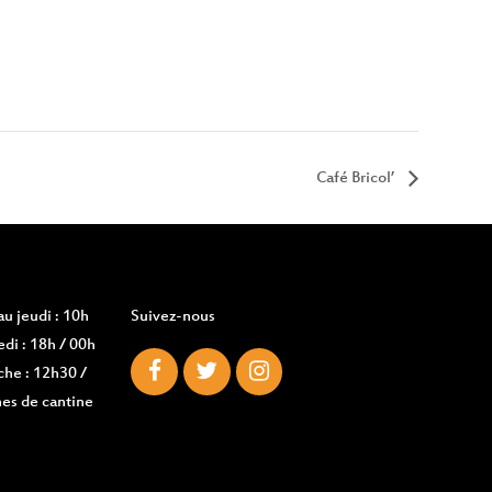
Café Bricol’
u jeudi : 10h
Suivez-nous
di : 18h / 00h
che : 12h30 /
es de cantine