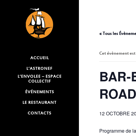
B
« Tous les Évènem
Cet évènement est
ACCUEIL
L’ASTRONEF
BAR-B
L’ENVOLEE – ESPACE
COLLECTIF
ROAD
ÉVÉNEMENTS
LE RESTAURANT
12 OCTOBRE 202
CONTACTS
Programme de la