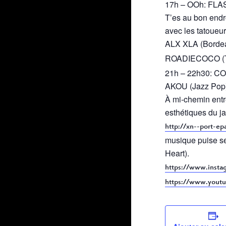
17h – OOh: FL
T’es au bon endro
avec les tatoueur
ALX XLA (Bordea
ROADIECOCO (To
21h – 22h30: 
AKOU (Jazz Pop
À mi-chemin entre
esthétiques du ja
http://xn--port-ep
musique puise se
Heart).
https://www.insta
https://www.you