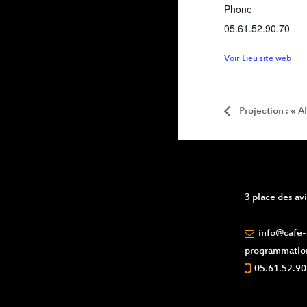
Phone
05.61.52.90.70
Voir Lieu site web
Projection : « Al
3 place des a
info@cafe-l
programmatio
05.61.52.90