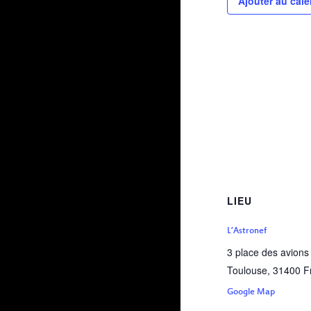
Ajouter au cale
LIEU
L’Astronef
3 place des avions
Toulouse
,
31400
F
Google Map