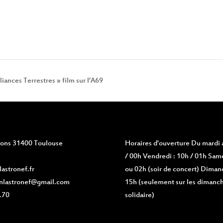
liances Terrestres » film sur l’A69
vions 31400 Toulouse
Horaires d'ouverture
Du mardi a
/ 00h Vendredi : 10h / 01h Same
astronef.fr
ou 02h (soir de concert) Diman
nlastronef@gmail.com
15h (seulement sur les dimanch
.70
solidaire)