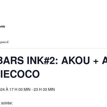
AR-BARS INK#2: AKOU + ALX
ents
 passé
ARS INK#2: AKOU + A
IECOCO
4 À 17 H 00 MIN
-
23 H 30 MIN
 soirée: