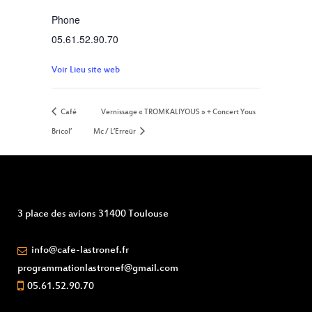
Phone
05.61.52.90.70
Voir Lieu site web
Café
Vernissage « TROMKALIYOUS » + Concert Yous
Bricol’
Mc / L’Erreür
3 place des avions 31400 Toulouse
info@cafe-lastronef.fr
programmationlastronef@gmail.com
05.61.52.90.70