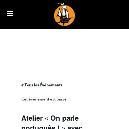
ATELIER « ON PARLE
PORTUGUÊS ! » AVEC
L’ASSOCIATION ABC
(ASSOCIATION BRÉSILIENNE
CULTURELLE)
« Tous les Évènements
Cet évènement est passé
Atelier « On parle
português ! » avec