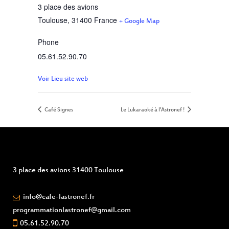
3 place des avions
Toulouse
,
31400
France
+ Google Map
Phone
05.61.52.90.70
Voir Lieu site web
Café Signes
Le Lukaraoké à l’Astronef !
3 place des avions 31400 Toulouse
info@cafe-lastronef.fr
programmationlastronef@gmail.com
05.61.52.90.70