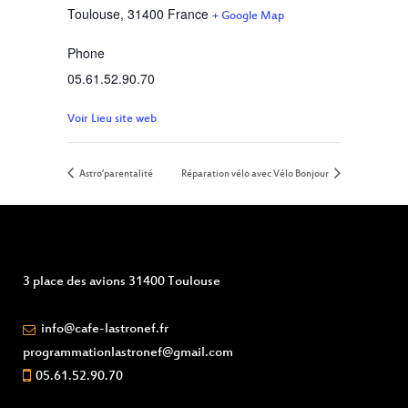
Toulouse
,
31400
France
+ Google Map
Phone
05.61.52.90.70
Voir Lieu site web
Astro’parentalité
Réparation vélo avec Vélo Bonjour
3 place des avions 31400 Toulouse
info@cafe-lastronef.fr
programmationlastronef@gmail.com
05.61.52.90.70