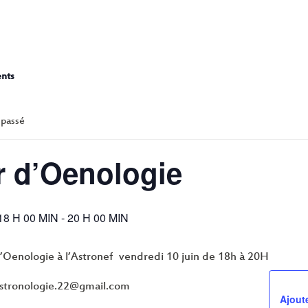
ATELIER D’OENO
ents
 passé
er d’Oenologie
18 H 00 MIN
-
20 H 00 MIN
d’Oenologie à l’Astronef vendredi 10 juin de 18h à 20H
: astronologie.22@gmail.com
Ajoute