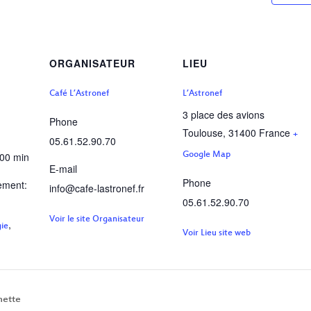
ORGANISATEUR
LIEU
Café L’Astronef
L’Astronef
3 place des avions
Phone
Toulouse
,
31400
France
+
05.61.52.90.70
 00 min
Google Map
E-mail
Phone
ement:
info@cafe-lastronef.fr
05.61.52.90.70
Voir le site Organisateur
,
ie
Voir Lieu site web
hette