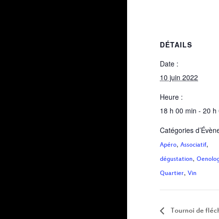
DÉTAILS
Date :
10 juin 2022
Heure :
18 h 00 min - 20 h
Catégories d’Évèn
,
,
Apéro
Associatif
,
dégustation
Oenolog
,
Quartier
Vin
Tournoi de fléc