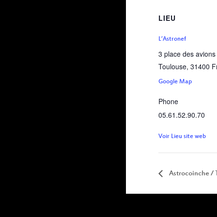
LIEU
L’Astronef
3 place des avions
Toulouse
,
31400
F
Google Map
Phone
05.61.52.90.70
Voir Lieu site web
Astrocoinche / 