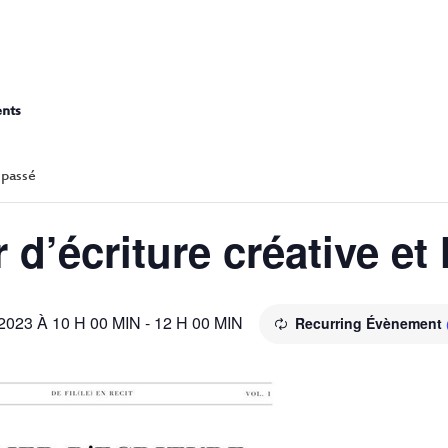
ATELIER D’ÉCRITURE CRÉAT
ents
 passé
r d’écriture créative et
023 À 10 H 00 MIN
-
12 H 00 MIN
Recurring Évènement