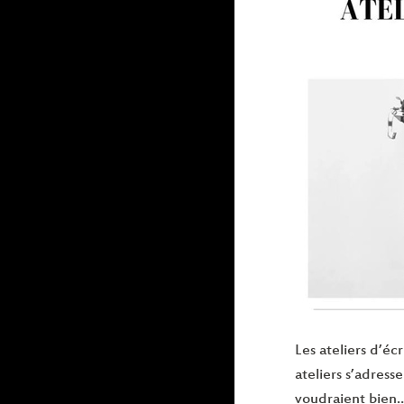
Les ateliers d’éc
ateliers s’adress
voudraient bien