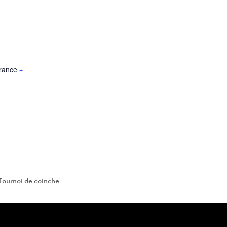
rance
+
Tournoi de coinche