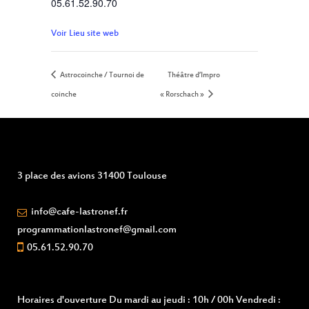
05.61.52.90.70
Voir Lieu site web
Astrocoinche / Tournoi de
Théâtre d’Impro
coinche
« Rorschach »
3 place des avions 31400 Toulouse
info@cafe-lastronef.fr
programmationlastronef@gmail.com
05.61.52.90.70
Horaires d'ouverture
Du mardi au jeudi : 10h / 00h Vendredi :