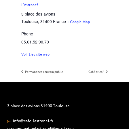
L’Astronef
3 place des avions
Toulouse
,
31400
France
+ Google Map
Phone
05.61.52.90.70
Voir Lieu site web
Permanence écrivain public
Café bricol’
3 place des avions 31400 Toulouse
info@cafe-lastronef.fr
programmationlastronef@gmail.com