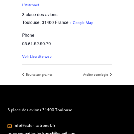
L’Astronef
3 place des avions
Toulouse
,
31400
France
+ Google Map
Phone
05.61.52.90.70
Voir Lieu site web
Bourse aux graines
Atelier oenologie
3 place des avions 31400 Toulouse
info@cafe-lastronef.fr
programmationlastronef@gmail.com