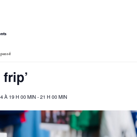
APÉRO FRIP’
ents
 passé
frip’
4 À 19 H 00 MIN
-
21 H 00 MIN