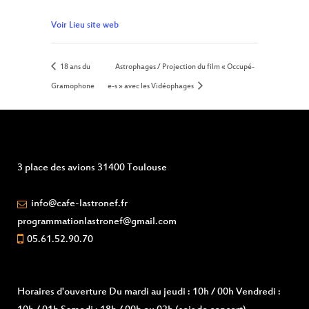
Voir Lieu site web
18 ans du
Astrophages / Projection du film « Occupé-
Gramophone
e-s » avec les Vidéophages
3 place des avions 31400 Toulouse
info@cafe-lastronef.fr
programmationlastronef@gmail.com
05.61.52.90.70
Horaires d'ouverture
Du mardi au jeudi : 10h / 00h Vendredi :