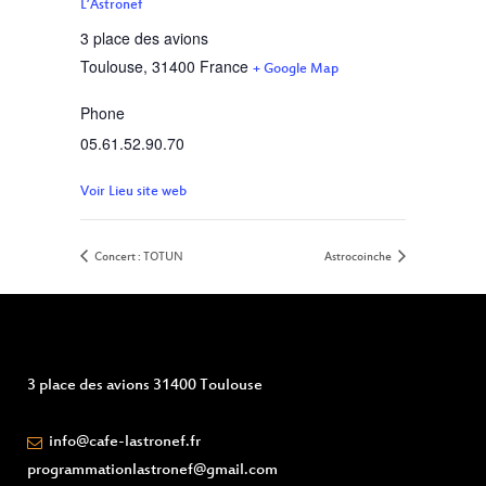
L’Astronef
3 place des avions
Toulouse
,
31400
France
+ Google Map
Phone
05.61.52.90.70
Voir Lieu site web
Concert : TOTUN
Astrocoinche
3 place des avions 31400 Toulouse
info@cafe-lastronef.fr
programmationlastronef@gmail.com