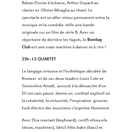
Balzan Dorias à la basse, Arthur Guyard au
clavier et Olivier Miraglia au chant. Le
spectacle est un aller retour permanent entre la
musique et la comédie telle une bande
originale sur un film de série B. Avec un
répertoire de derrière les fagots, le
Bombay
Club
est une vraie machine à danser et à rire !
23h : I.S QUARTET
Le langage virtuose et l’esthétique décalée de
Knower et de ses deux leaders Louis Cole et
Geneviève Artadi, associé à la démarche d’un
DJ set sans pause donne un cocktail explosif où
la créativité, la virtuosité, l’inspiration grooves
funk électro des musiciens s’exprime librement.
Avec ISsa souriant (keyboard), curtIS efoua ela
(drum, machines), IdrisS félix bahri (bass) et