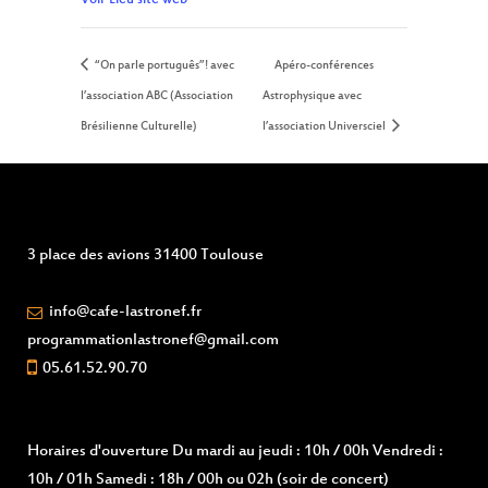
Voir Lieu site web
“On parle português”! avec
Apéro-conférences
l’association ABC (Association
Astrophysique avec
Brésilienne Culturelle)
l’association Universciel
3 place des avions 31400 Toulouse
info@cafe-lastronef.fr
programmationlastronef@gmail.com
05.61.52.90.70
Horaires d'ouverture
Du mardi au jeudi : 10h / 00h Vendredi :
10h / 01h Samedi : 18h / 00h ou 02h (soir de concert)